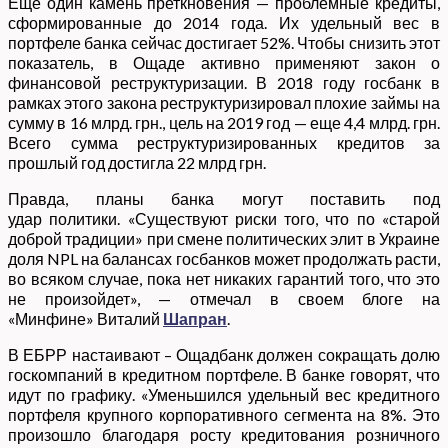
Еще один камень преткновения — проблемные кредиты,
сформированные до 2014 года. Их удельный вес в
портфеле банка сейчас достигает 52%. Чтобы снизить этот
показатель, в Ощаде активно применяют закон о
финансовой реструктуризации. В 2018 году госбанк в
рамках этого закона реструктуризировал плохие займы на
сумму в 16 млрд. грн., цель на 2019 год — еще 4,4 млрд. грн.
Всего сумма реструктуризированных кредитов за
прошлый год достигла 22 млрд грн.
Правда, планы банка могут поставить под
удар политики. «Существуют риски того, что по «старой
доброй традиции» при смене политических элит в Украине
доля NPL на балансах госбанков может продолжать расти,
во всяком случае, пока нет никаких гарантий того, что это
не произойдет», — отмечал в своем блоге на
«Минфине» Виталий
Шапран
.
В ЕБРР настаивают – Ощадбанк должен сокращать долю
госкомпаний в кредитном портфеле. В банке говорят, что
идут по графику. «Уменьшился удельный вес кредитного
портфеля крупного корпоративного сегмента на 8%. Это
произошло благодаря росту кредитования розничного