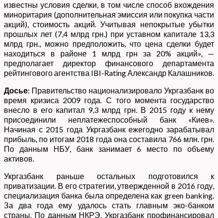
известны условия сделки, в том числе способ вхождения
миноритария (дополнительная эмиссия или покупка части
акций), стоимость акций. Учитывая непокрытые убытки
прошлых лет (7,4 млрд грн.) при уставном капитале 13,3
млрд грн., можно предположить, что цена сделки будет
находиться в районе 1 млрд грн за 20% акций», —
предполагает директор финансового департамента
рейтингового агентства IBI-Rating Александр Калашников.
Досье
: Правительство национализировало Укргазбанк во
время кризиса 2009 года. С того момента государство
внесло в его капитал 9,3 млрд грн. В 2015 году к нему
присоединили неплатежеспособный банк «Киев».
Начиная с 2015 года Укргазбанк ежегодно зарабатывал
прибыль, по итогам 2018 года она составила 766 млн. грн.
По данным НБУ, банк занимает 6 место по объему
активов.
Укргазбанк раньше остальных подготовился к
приватизации. В его стратегии, утвержденной в 2016 году,
специализация банка была определена как green banking.
За два года ему удалось стать главным эко-банком
страны. По данным НКРЭ, Укргазбанк профинансировал