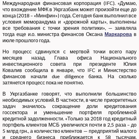
Международная финансовая корпорация (IFC). «Думаю,
что вхождение МФК в Укргазбанк может произойти еще до
конца (2018 – «Минфин») года. Сегодня банк выполнил все
условия меморандума и «дорожной карты», выполнены
все требования с точки зрения политики», — заявляла
тогда еще и.о. министра финансов Оксана
Маркарова
в
июле прошлого года.
Но процесс сдвинулся с мертвой точки всего пару
месяцев назад. Глава офиса Национального
инвестиционного совета при президенте Юлия
Ковалив сообщила в январе, что IFC и Министерство
финансов начали due diligence банка. На сколько
затянется процесс пока не понятно.
В Укргазбанке говорят, что выполнили большинство
необходимых условий. В частности, в числе приоритетных
задач значилось сокращение доли кредитования
госсектора и уменьшение портфеля проблемной
кредитной задолженности. «Только за 2018 год кредитный
портфель клиентов МСБ увеличился почти в 2,5 раза – до
5 млрд грн., а количество клиентов — предприятий малого
и среднего бизнеса приближается к 58 тысячам.