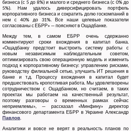
бизнеса (с 5 до 8%) и малого и среднего бизнеса (с 0% до
5%). Нам удалось диверсифицировать портфель
корпоративного бизнеса и сократить долю госкомпаний в
нем с 40% до 31%. Все наши целевые показатели
согласованы с ЕБРР» — поясняют в Ощадбанке.
Между тем, в самом ЕБРР очень сдержанно
комментируют сроки вхождения в капитал банка.
«Ощадбанку предстоит выстроить систему работы с
новым независимым наблюдательным советом,
оптимизировать свою операционную модель и изменить
подход к корпоративному бизнесу: управлению рисками,
руководству филиальной сетью, улучшить ИТ решения в
банке и т.д. Процессу вхождения в капитал будет
предшествовать кропотливая работа. Мы удовлетворены
сотрудничеством с Ощадбанком, но считаем, в таких
проектах мы работаем на качественный результат,
поэтому разговоры о временных рамках сейчас
неприемлемы», — рассказал «Минфину» директор
финансового департамента ЕБРР в Украине Александр
Павлов
.
Аналитики и вовсе не верят в реальность планов по