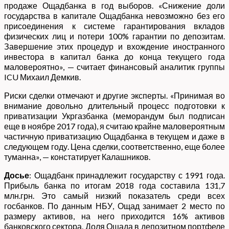
продаже Ощадбанка в год выборов. «Снижение доли
государства в капитале Ощадбанка невозможно без его
присоединения к системе гарантирования вкладов
физических лиц и потери 100% гарантии по депозитам.
Завершение этих процедур и вхождение иностранного
инвестора в капитал банка до конца текущего года
маловероятно», — считает финансовый аналитик группы
ICU Михаил Демкив.
Риски сделки отмечают и другие эксперты. «Принимая во
внимание довольно длительный процесс подготовки к
приватизации Укргазбанка (меморандум был подписан
еще в ноябре 2017 года), я считаю крайне маловероятным
частичную приватизацию Ощадбанка в текущем и даже в
следующем году. Цена сделки, соответственно, еще более
туманна», — констатирует Калашников.
Досье
: Ощадбанк принадлежит государству с 1991 года.
Прибыль банка по итогам 2018 года составила 131,7
млн.грн. Это самый низкий показатель среди всех
госбанков. По данным НБУ, Ощад занимает 2 место по
размеру активов, на него приходится 16% активов
банковского сектора. Доля Ощада в депозитном портфеле