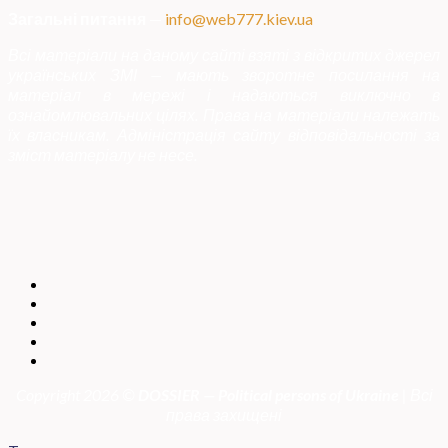
Загальні питання
—
info@web777.kiev.ua
Всі матеріали на даному сайті взяті з відкритих джерел
українських ЗМІ — мають зворотне посилання на
матеріал в мережі і надаються виключно в
ознайомлювальних цілях. Права на матеріали належать
їх власникам. Адміністрація сайту відповідальності за
зміст матеріалу не несе.
Copyright 2026 ©
DOSSIER — Political persons of Ukrain
e
| Всі
права захищені