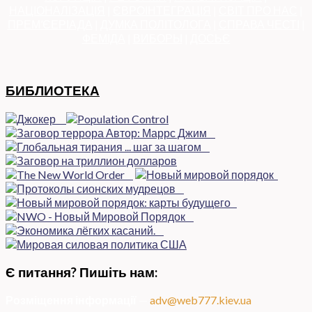
НАЦІОНАЛІЗАЦІЯ
|
ЄВРОІНТЕГРАЦІЯ
|
СВІТ ПРО НАС
|
ПРЕМ’ЄЕРІАДА
|
ДУМКА ПОЛІТОЛОГА
|
СПРАВА ЧЕСТІ
|
ФЕМІДА
|
ВИБОРЫ
|
ДОСЬЄ
БИБЛИОТЕКА
Є питання? Пишіть нам:
Розміщення інформації
—
adv@web777.kiev.ua