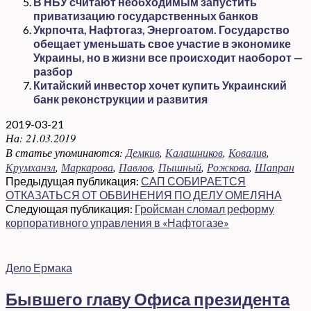
В НБУ считают необходимым запустить
приватизацию государственных банков
Укрпочта, Нафтогаз, Энергоатом. Государство
обещает уменьшать свое участие в экономике
Украины, но в жизни все происходит наоборот —
разбор
Китайский инвестор хочет купить Украинский
банк реконструкции и развития
2019-03-21
На:
21.03.2019
В статье упоминаются:
Демкив
,
Калашников
,
Ковалив
,
Крумханзл
,
Маркарова
,
Павлов
,
Пышный
,
Рожкова
,
Шапран
Предыдущая публикация:
САП СОБИРАЕТСЯ
ОТКАЗАТЬСЯ ОТ ОБВИНЕНИЯ ПО ДЕЛУ ОМЕЛЯНА
Следующая публикация:
Гройсман сломал реформу
корпоративного управления в «Нафтогазе»
Дело Ермака
Бывшего главу Офиса президента