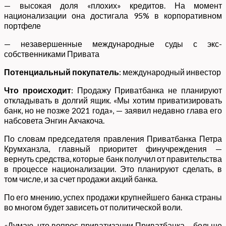
— высокая доля «плохих» кредитов. На момент
национализации она достигала 95% в корпоративном
портфеле
— незавершенные международные суды с экс-
собственниками Привата
Потенциальный покупатель
: международный инвестор
Что происходит
: Продажу Приватбанка не планируют
откладывать в долгий ящик. «Мы хотим приватизировать
банк, но не позже 2021 года», — заявил недавно глава его
набсовета Энгин Акчакоча.
По словам председателя правления Приватбанка Петра
Крумханзла, главный приоритет финучреждения —
вернуть средства, которые банк получил от правительства
в процессе национализации. Это планируют сделать, в
том числе, и за счет продажи акций банка.
По его мнению, успех продажи крупнейшего банка страны
во многом будет зависеть от политической воли.
«Думаю, что вопрос приватизации Приватбанка – больше