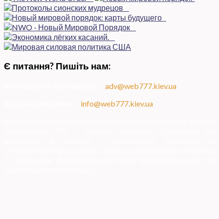
Є питання? Пишіть нам:
Розміщення інформації
—
adv@web777.kiev.ua
Загальні питання
—
info@web777.kiev.ua
Всі матеріали на даному сайті взяті з відкритих джерел
українських ЗМІ — мають зворотне посилання на
матеріал в мережі і надаються виключно в
ознайомлювальних цілях. Права на матеріали належать
їх власникам. Адміністрація сайту відповідальності за
зміст матеріалу не несе.