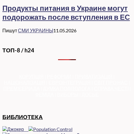
Продукты питания в Украине могут
подорожать после вступления в ЕС
Пишут
СМИ УКРАИНЫ
11.05.2026
ТОП-8 / h24
КОРУПЦІЯ
|
РЕФОРМИ
|
ПРИВАТИЗАЦІЯ
|
НАЦІОНАЛІЗАЦІЯ
|
ЄВРОІНТЕГРАЦІЯ
|
СВІТ ПРО НАС
|
ПРЕМ’ЄЕРІАДА
|
ДУМКА ПОЛІТОЛОГА
|
СПРАВА ЧЕСТІ
|
ФЕМІДА
|
ВИБОРЫ
|
ДОСЬЄ
БИБЛИОТЕКА