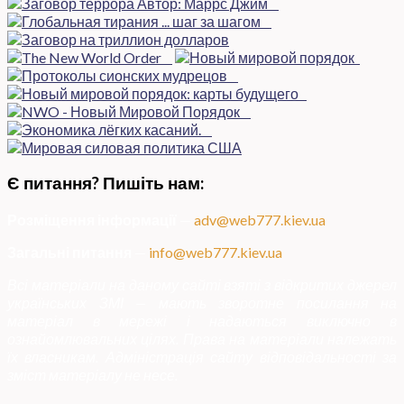
Є питання? Пишіть нам:
Розміщення інформації
—
adv@web777.kiev.ua
Загальні питання
—
info@web777.kiev.ua
Всі матеріали на даному сайті взяті з відкритих джерел
українських ЗМІ — мають зворотне посилання на
матеріал в мережі і надаються виключно в
ознайомлювальних цілях. Права на матеріали належать
їх власникам. Адміністрація сайту відповідальності за
зміст матеріалу не несе.