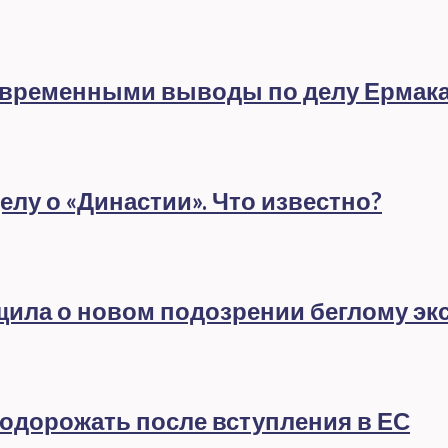
евременными выводы по делу Ермак
лу о «Династии». Что известно?
бщила о новом подозрении беглому эк
подорожать после вступления в ЕС