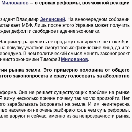
й
Милованов
— о сроках реформы, возможной реакции
резидент Владимир
Зеленский
. На внеочередном собрании
настаивает МВФ. Лишь после этого Украина может получить
у ждет дефолт и свободное падение экономики.
Например, разрешить ее продажу планируется не с октября
на покупку участков смогут только физические лица, да и то
ферендума. В чем политический смысл менять законопроект
 министр экономики Тимофей
Милованов
.
ытии рынка земли. Это примерно половина от общего
этого законопроекта и сразу голосовать за абсолютно
реформа. Она не решает существующих проблем на рынке
 Я вижу несколько причин почему так могло произойти. Нет
ого зарабатывать (воровать) на земле. И им неинтересна
тво населения не очень разбираются, в чем суть реформы,
млю воруют и сейчас, именно из-за непрозрачности рынка