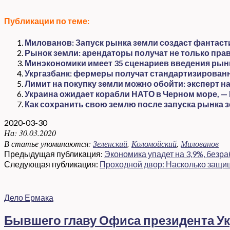
Публикации по теме:
Милованов: Запуск рынка земли создаст фантаст
Рынок земли: арендаторы получат не только прав
Минэкономики имеет 35 сценариев введения рын
Укргазбанк: фермеры получат стандартизирован
Лимит на покупку земли можно обойти: эксперт 
Украина ожидает корабли НАТО в Черном море, —
Как сохранить свою землю после запуска рынка 
2020-03-30
На:
30.03.2020
В статье упоминаются:
Зеленский
,
Коломойский
,
Милованов
Предыдущая публикация:
Экономика упадет на 3,9%, безр
Следующая публикация:
Проходной двор: Насколько защи
Дело Ермака
Бывшего главу Офиса президента Ук