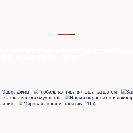
АЦІЯ
|
ЄВРОІНТЕГРАЦІЯ
|
СВІТ ПРО НАС
|
ПРЕМ’ЄЕРІАДА
ЧЕСТІ
|
ФЕМІДА
|
ВИБОРЫ
|
ДОСЬЄ