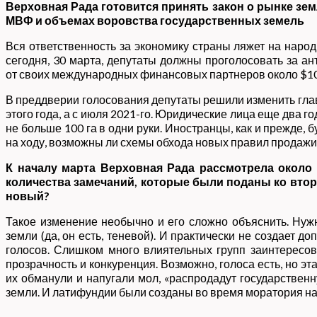
Верховная Рада готовится принять закон о рынке зе
МВФ и объемах воровства государственных земель
Вся ответственность за экономику страны ляжет на нар
сегодня, 30 марта, депутаты должны проголосовать за ан
от своих международных финансовых партнеров около $1
В преддверии голосования депутаты решили изменить глав
этого года, а с июля 2021-го. Юридические лица еще два го
не больше 100 га в одни руки. Иностранцы, как и прежде,
на ходу, возможны ли схемы обхода новых правил продаж
К началу марта Верховная Рада рассмотрела около 
количества замечаний, которые были поданы ко второ
новый?
Такое изменение необычно и его сложно объяснить. Ну
земли (да, он есть, теневой). И практически не создает 
голосов. Слишком много влиятельных групп заинтересова
прозрачность и конкуренция. Возможно, голоса есть, но 
их обманули и напугали мол, «распродадут государствен
земли. И латифундии были созданы во время моратория на р