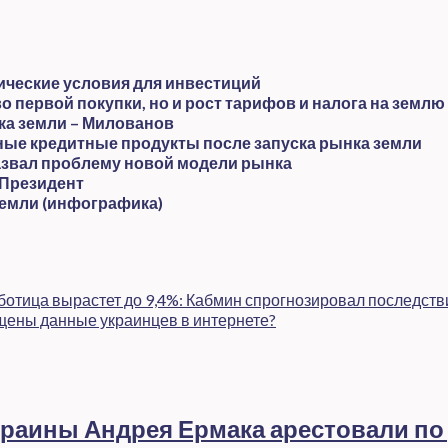
ические условия для инвестиций
о первой покупки, но и рост тарифов и налога на землю
ка земли – Милованов
ные кредитные продукты после запуска рынка земли
назвал проблему новой модели рынка
 Президент
земли (инфографика)
аботица вырастет до 9,4%: Кабмин спрогнозировал последств
щены данные украинцев в интернете?
раины Андрея Ермака арестовали по