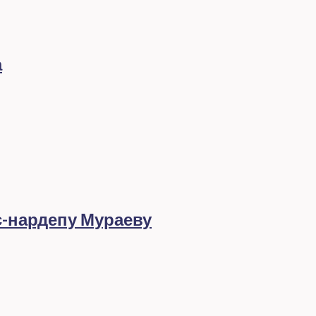
а
с-нардепу Мураеву