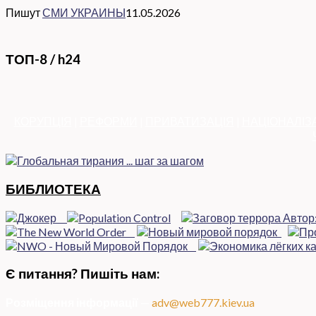
Пишут
СМИ УКРАИНЫ
11.05.2026
ТОП-8 / h24
КОРУПЦІЯ
|
РЕФОРМИ
|
ПРИВАТИЗАЦІЯ
|
НАЦІОНАЛІЗ
БИБЛИОТЕКА
Є питання? Пишіть нам:
Розміщення інформації
—
adv@web777.kiev.ua