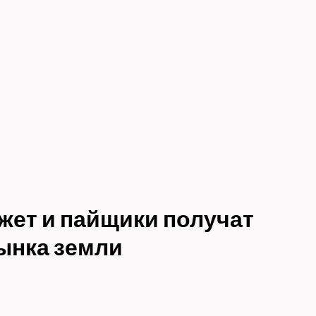
жет и пайщики получат
ынка земли