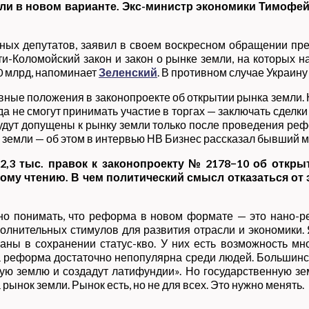
мли в новом варианте. Экс-министр экономики Тимофе
одных депутатов, заявил в своем воскресном обращении п
ти-Коломойский закон и закон о рынке земли, на которых 
0 млрд, напоминает
Зеленский
. В противном случае Украин
ные положения в законопроекте об открытии рынка земли. 
да не смогут принимать участие в торгах — заключать сделки 
 будут допущены к рынку земли только после проведения ре
и земли — об этом в интервью НВ Бизнес рассказал бывший
2,3 тыс. правок к законопроекту № 2178−10 об откр
му чтению. В чем политический смысл отказаться от 
жно понимать, что реформа в новом формате — это нано-
дополнительных стимулов для развития отрасли и экономики.
ны в сохранении статус-кво. У них есть возможность мн
эта реформа достаточно непопулярна среди людей. Большинс
ную землю и создадут латифундии». Но государственную зе
ынок земли. Рынок есть, но не для всех. Это нужно менять.