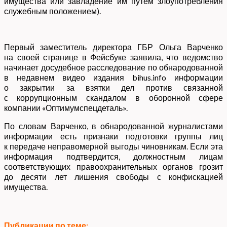
имущества или завладение им путем злоупотребления
служебным положением).
Первый заместитель директора ГБР Ольга Варченко
на своей странице в Фейсбуке заявила, что ведомство
начинает досудебное расследование по обнародованной
в недавнем видео издания bihus.info информации
о закрытии за взятки дел против связанной
с коррупционным скандалом в оборонной сфере
компании «Оптимумспецдеталь».
По словам Варченко, в обнародованной журналистами
информации есть признаки подготовки группы лиц
к передаче неправомерной выгоды чиновникам. Если эта
информация подтвердится, должностным лицам
соответствующих правоохранительных органов грозит
до десяти лет лишения свободы с конфискацией
имущества.
Публикации по теме: