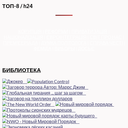
ТОП-8 / h24
КОРУПЦІЯ
|
РЕФОРМИ
|
ПРИВАТИЗАЦІЯ
|
НАЦІОНАЛІЗАЦІЯ
|
ЄВРОІНТЕГРАЦІЯ
|
СВІТ ПРО НАС
|
ПРЕМ’ЄЕРІАДА
|
ДУМКА ПОЛІТОЛОГА
|
СПРАВА ЧЕСТІ
|
ФЕМІДА
|
ВИБОРЫ
|
ДОСЬЄ
БИБЛИОТЕКА