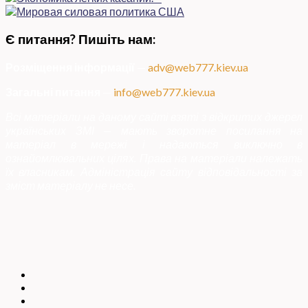
Є питання? Пишіть нам:
Розміщення інформації
—
adv@web777.kiev.ua
Загальні питання
—
info@web777.kiev.ua
Всі матеріали на даному сайті взяті з відкритих джерел
українських ЗМІ — мають зворотне посилання на
матеріал в мережі і надаються виключно в
ознайомлювальних цілях. Права на матеріали належать
їх власникам. Адміністрація сайту відповідальності за
зміст матеріалу не несе.