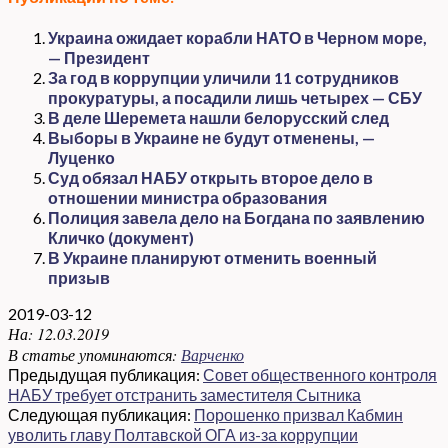
Украина ожидает корабли НАТО в Черном море,
— Президент
За год в коррупции уличили 11 сотрудников
прокуратуры, а посадили лишь четырех — СБУ
В деле Шеремета нашли белорусский след
Выборы в Украине не будут отменены, —
Луценко
Суд обязал НАБУ открыть второе дело в
отношении министра образования
Полиция завела дело на Богдана по заявлению
Кличко (документ)
В Украине планируют отменить военный
призыв
2019-03-12
На:
12.03.2019
В статье упоминаются:
Варченко
Предыдущая публикация:
Совет общественного контроля
НАБУ требует отстранить заместителя Сытника
Следующая публикация:
Порошенко призвал Кабмин
уволить главу Полтавской ОГА из-за коррупции