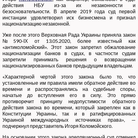
действия НБУ из-за их незаконности и
безосновательности. В апреле 2019 года суд первой
инстанции удовлетворил иск бизнесмена и признал
национализацию незаконной.
Уже после этого Верховная Рада Украины приняла закон
№590-ІХ от 13.05.2020, более известный как
«антиколомойский». Этот закон запретил обжалование
национализации банков в судах, в частности судам
запретили принимать решения о возвращении
национализированных банков предыдущим владельцам.
«Характерной чертой этого закона было то, что
установленные им правила имели обратное действие во
времени и распространялись на судебные споры,
начатые до вступления его в силу. Это прямо
противоречит принципу недопустимости обратного
действия закона во времени, который закреплен как в
Конституции Украины, так и в ратифицированных
Украиной международных источниках права», —
подчеркнул представитель Игоря Коломойского.
На основании этого закона апелляционный суд отменил