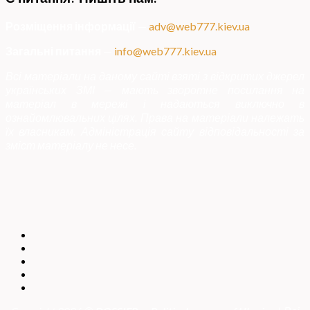
Розміщення інформації
—
adv@web777.kiev.ua
Загальні питання
—
info@web777.kiev.ua
Всі матеріали на даному сайті взяті з відкритих джерел
українських ЗМІ — мають зворотне посилання на
матеріал в мережі і надаються виключно в
ознайомлювальних цілях. Права на матеріали належать
їх власникам. Адміністрація сайту відповідальності за
зміст матеріалу не несе.