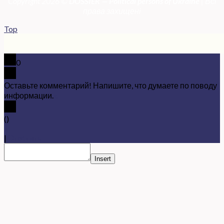
Copyright 2026 ©
DOSSIER — Political persons of Ukrain
e
| Всі
права захищені
Top
0
Оставьте комментарий! Напишите, что думаете по поводу
информации.
x
(
)
x
|
Ответить
Insert