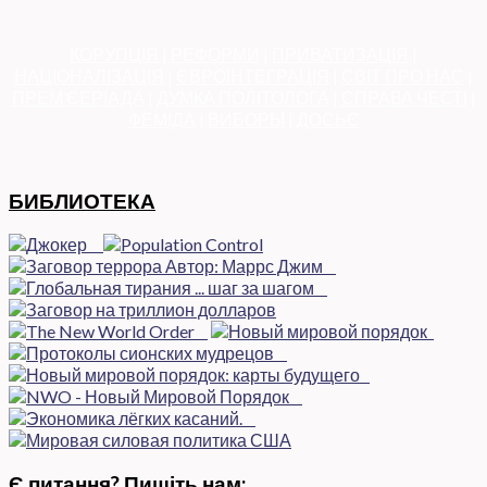
КОРУПЦІЯ
|
РЕФОРМИ
|
ПРИВАТИЗАЦІЯ
|
НАЦІОНАЛІЗАЦІЯ
|
ЄВРОІНТЕГРАЦІЯ
|
СВІТ ПРО НАС
|
ПРЕМ’ЄЕРІАДА
|
ДУМКА ПОЛІТОЛОГА
|
СПРАВА ЧЕСТІ
|
ФЕМІДА
|
ВИБОРЫ
|
ДОСЬЄ
БИБЛИОТЕКА
Є питання? Пишіть нам: