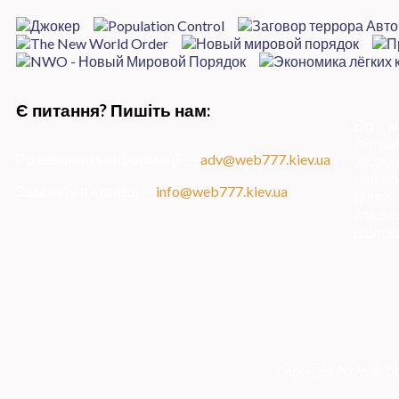
Є питання? Пишіть нам:
Всі м
відкр
Розміщення інформації
—
adv@web777.kiev.ua
зворо
надаю
Загальні питання
—
info@web777.kiev.ua
цілях
влас
відпов
Copyright 2026 ©
DO