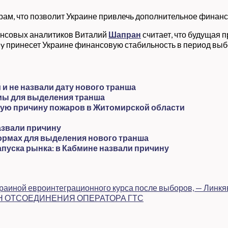
орам, что позволит Украине привлечь дополнительное финан
нансовых аналитиков Виталий
Шапран
считает, что будущая
y принесет Украине финансовую стабильность в период выбо
и не назвали дату нового транша
мы для выделения транша
ную причину пожаров в Житомирской области
азвали причину
ормах для выделения нового транша
апуска рынка: в Кабмине назвали причину
краиной евроинтеграционного курса после выборов, — Линк
Н ОТСОЕДИНЕНИЯ ОПЕРАТОРА ГТС