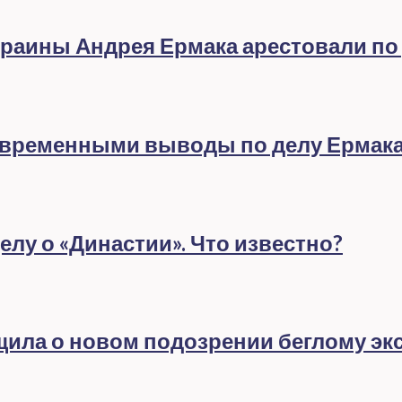
раины Андрея Ермака арестовали по
евременными выводы по делу Ермак
лу о «Династии». Что известно?
бщила о новом подозрении беглому эк