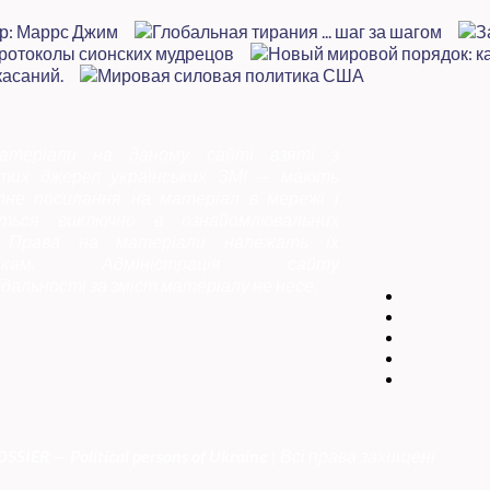
атеріали на даному сайті взяті з
итих джерел українських ЗМІ — мають
тне посилання на матеріал в мережі і
ться виключно в ознайомлювальних
. Права на матеріали належать їх
никам. Адміністрація сайту
ідальності за зміст матеріалу не несе.
SSIER — Political persons of Ukrain
e
| Всі права захищені