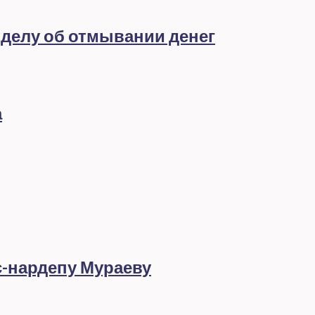
 делу об отмывании денег
а
с-нардепу Мураеву