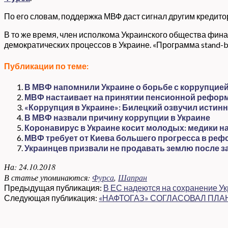
По его словам, поддержка МВФ даст сигнал другим кредит
В то же время, член исполкома Украинского общества фи
демократических процессов в Украине. «Программа stand-b
Публикации по теме:
В МВФ напомнили Украине о борьбе с коррупцией 
МВФ настаивает на принятии пенсионной рефор
«Коррупция в Украине»: Билецкий озвучил истин
В МВФ назвали причину коррупции в Украине
Коронавирус в Украине косит молодых: медики н
МВФ требует от Киева большего прогресса в реф
Украинцев призвали не продавать землю после з
На:
24.10.2018
В статье упоминаются:
Фурса
,
Шапран
Предыдущая публикация:
В ЕС надеются на сохранение У
Следующая публикация:
«НАФТОГАЗ» СОГЛАСОВАЛ ПЛА