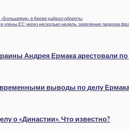
а «Большевик» в Киеве набрал обороты
 в члены ЕС через несколько недель: заявление лидеров ф
раины Андрея Ермака арестовали по
евременными выводы по делу Ермак
лу о «Династии». Что известно?