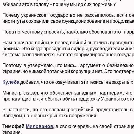
вбивали это в голову – почему мы до сих пор живы?
Почему украинское государство не рассыпалось, если он
институты сохранили свое функционирование и продолжаю
Пора по-честному спросить, насколько обоснован этот нарр
Нам в начале войны и перед войной пытались проводить 
режима. Это когда президент и лидеры, руководители мини
система разваливается. Вот это коррумпированное государс
Поэтому я утверждаю, что миф…. аргумент о безнадежно
Украине, но никакой тотальной коррупции нет. Это подтверж
Кулеба
добавил, что он озвучивает эти тезисы на закрытых
Министр сказал, что объясняет западным партнерам, что
пропагандисты», чтобы ослабить поддержку Украины со сто
В частности, по его словам, российский представитель
Западом, на «черных рынках» вооружения.
Тимофей
Милованов
,
в свою очередь, на своей страниц
Украине.