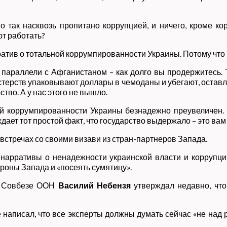
о так насквозь пропитано коррупцией, и ничего, кроме ко
т работать?
атив о тотальной коррумпированности Украины. Потому что ис
параллели с Афганистаном – как долго вы продержитесь. Т
стерств упаковывают доллары в чемоданы и убегают, оставля
тво. А у нас этого не вышло.
й коррумпированности Украины безнадежно преувеличен.
дает тот простой факт, что государство выдержало – это вам
 встречах со своими визави из стран-партнеров Запада.
 нарративы о ненадежности украинской власти и коррупци
роны Запада и «посеять сумятицу».
 в Совбезе ООН
Василий Небензя
утверждал недавно, что
е написал, что все эксперты должны думать сейчас «не на