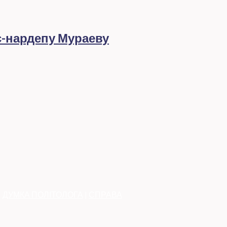
с-нардепу Мураеву
|
ДУМКА ПОЛІТОЛОГА
|
СПРАВА