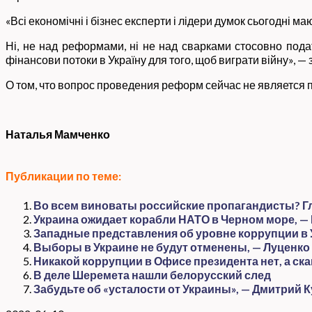
«Всі економічні і бізнес експерти і лідери думок сьогодні 
Ні, не над реформами, ні не над сварками стосовно податк
фінансови потоки в Україну для того, щоб виграти війну», — 
О том, что вопрос проведения реформ сейчас не является 
Наталья Мамченко
Публикации по теме:
Во всем виноваты российские пропагандисты? Гл
Украина ожидает корабли НАТО в Черном море, —
Западные представления об уровне коррупции в 
Выборы в Украине не будут отменены, — Луценко
Никакой коррупции в Офисе президента нет, а с
В деле Шеремета нашли белорусский след
Забудьте об «усталости от Украины», — Дмитрий 