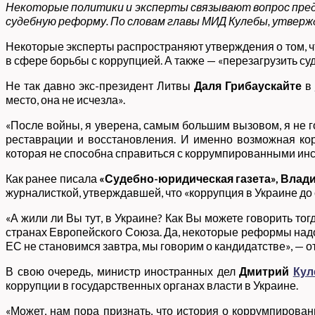
Некоторые политики и эксперты связывают вопрос предо
судебную реформу. По словам главы МИД Кулебы, утверж
Некоторые эксперты распространяют утверждения о том, ч
в сфере борьбы с коррупцией. А также — «перезагрузить су
Не так давно экс-президент Литвы
Даля Грибаускайте
в
место, она не исчезла».
«После войны, я уверена, самым большим вызовом, я не г
реставрации и восстановления. И именно возможная кор
которая не способна справиться с коррумпированными инс
Как ранее писала
«Судебно-юридическая газета»,
Влад
журналисткой, утверждавшей, что «коррупция в Украине до с
«А жили ли Вы тут, в Украине? Как Вы можете говорить тог
странах Европейского Союза. Да, некоторые реформы надо с
ЕС не становимся завтра, мы говорим о кандидатстве», — 
В свою очередь, министр иностранных дел
Дмитрий
Кул
коррупции в государственных органах власти в Украине.
«Может, нам пора признать, что история о коррумпирова