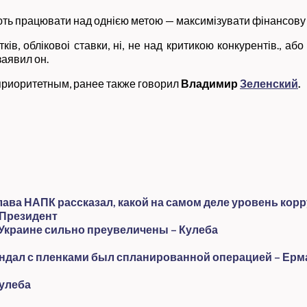
мають працювати над однією метою — максимізувати фінансову 
ів, обліковоі ставки, ні, не над критикою конкурентів., а
заявил он.
приоритетным, ранее также говорил
Владимир
Зеленский
.
ава НАПК рассказал, какой на самом деле уровень корр
 Президент
Украине сильно преувеличены – Кулеба
кандал с пленками был спланированной операцией – Ерм
Кулеба