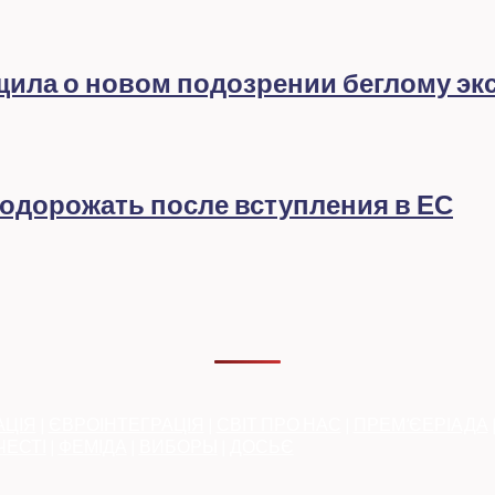
бщила о новом подозрении беглому эк
подорожать после вступления в ЕС
АЦІЯ
|
ЄВРОІНТЕГРАЦІЯ
|
СВІТ ПРО НАС
|
ПРЕМ’ЄЕРІАДА
ЧЕСТІ
|
ФЕМІДА
|
ВИБОРЫ
|
ДОСЬЄ