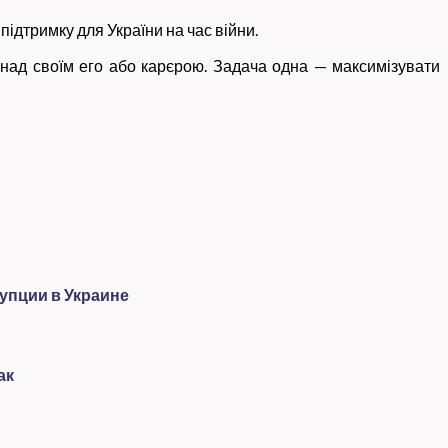
підтримку для України на час війни.
бо над своїм его або карєрою. Задача одна — максимізувати
упции в Украине
ак