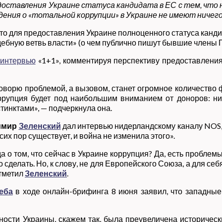
ставления Украине статуса кандидата в ЕС с тем, что н
дения о «тотальной коррупции» в Украине не имеют ничег
то для предоставления Украине полноценного статуса кан
дебную ветвь власти» (о чем публично пишут бывшие члены Г
интервью
«1+1», комментируя перспективу предоставления э
оворю проблемой, а вызовом, станет огромное количество 
рупция будет под наибольшим вниманием от доноров: ни
тинктами», — подчеркнула она.
имир
Зеленский
дал интервью нидерландскому каналу NOS, в
их пор существует, и война не изменила этого».
да о том, что сейчас в Украине коррупция? Да, есть проблемы
делать. Но, к слову, не для Европейского Союза, а для себя.
отметил
Зеленский
.
еба
в ходе онлайн-брифинга 8 июня заявил, что западные
нности Украины, скажем так, была преувеличена историче