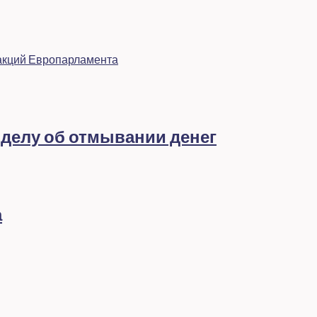
ракций Европарламента
 делу об отмывании денег
а