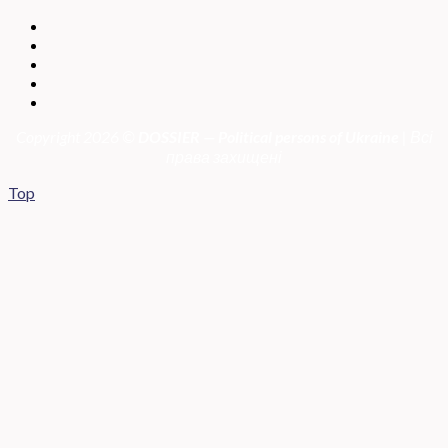
Copyright 2026 ©
DOSSIER — Political persons of Ukrain
e
| Всі
права захищені
Top