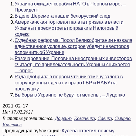
Украина ожидает корабли НАТО в Черном море, —
Президент
В деле Шеремета нашли белорусский след
Американская торговая палата призвала власти
Украины пересмотреть поправки в Налоговый
кодекс
Судебная реформа. Посол Великобритании назвала
единственное условие, которое убедит инвесторов
вспомнить об Украине
Разочарование. Половина иностранных инвесторов
считает, что привлекательность Украины снижается
— опрос
Рада одобрила в первом чтении отмену залога в
коррупционных делах и право ГБР и НАБУ на
прослушку
Выборы в Украине не будут отменены, — Луценко
2021-02-17
На:
17.02.2021
В статье упоминаются:
Доценко
,
Козаченко
,
Саенко
,
Смирно
,
Янченков
Предыдущая публикация:
Кулеба ответил, почему