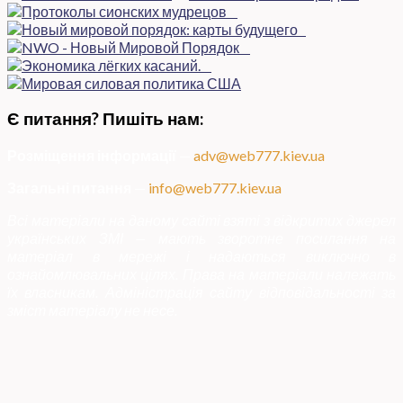
Є питання? Пишіть нам:
Розміщення інформації
—
adv@web777.kiev.ua
Загальні питання
—
info@web777.kiev.ua
Всі матеріали на даному сайті взяті з відкритих джерел
українських ЗМІ — мають зворотне посилання на
матеріал в мережі і надаються виключно в
ознайомлювальних цілях. Права на матеріали належать
їх власникам. Адміністрація сайту відповідальності за
зміст матеріалу не несе.