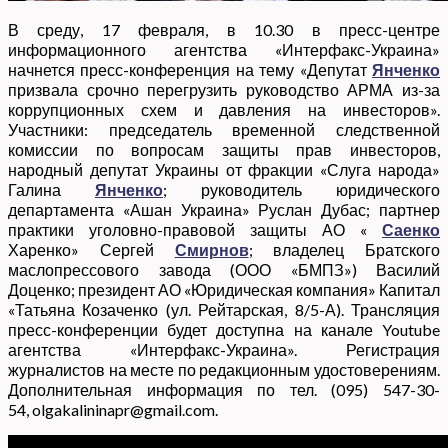
В среду, 17 февраля, в 10.30 в пресс-центре
информационного агентства «Интерфакс-Украина»
начнется пресс-конференция на тему «Депутат
Янченко
призвала срочно перегрузить руководство АРМА из-за
коррупционных схем и давления на инвесторов».
Участники: председатель временной следственной
комиссии по вопросам защиты прав инвесторов,
народный депутат Украины от фракции «Слуга народа»
Галина
Янченко
; руководитель юридического
департамента «Ашан Украина» Руслан Дубас; партнер
практики уголовно-правовой защиты АО «
Саенко
Харенко» Сергей
Смирнов
; владелец Братского
маслопрессового завода (ООО «БМПЗ») Василий
Доценко; президент АО «Юридическая компания» Капитал
«Татьяна Козаченко (ул. Рейтарская, 8/5-А). Трансляция
пресс-конференции будет доступна на канале Youtube
агентства «Интерфакс-Украина». Регистрация
журналистов на месте по редакционным удостоверениям.
Дополнительная информация по тел. (095) 547-30-
54, olgakalininapr@gmail.com.