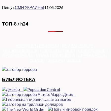
Пишут
СМИ УКРАИНЫ
11.05.2026
ТОП-8 / h24
КОРУПЦІЯ
|
РЕФОРМИ
|
ПРИВАТИЗАЦІЯ
|
НАЦІОНАЛІЗАЦІЯ
|
ЄВРОІНТЕГРАЦІЯ
|
СВІТ ПРО НАС
|
ПРЕМ’ЄЕРІАДА
|
ДУМКА ПОЛІТОЛОГА
|
СПРАВА ЧЕСТІ
|
ФЕМІДА
|
ВИБОРЫ
|
ДОСЬЄ
БИБЛИОТЕКА