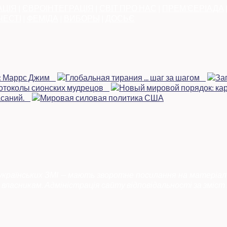
АЦІЯ
|
ЄВРОІНТЕГРАЦІЯ
|
СВІТ ПРО НАС
|
ПРЕМ’ЄЕРІАДА
ЧЕСТІ
|
ФЕМІДА
|
ВИБОРЫ
|
ДОСЬЄ
 українських ЗМІ — мають зворотне посилання на матеріал
власникам. Адміністрація сайту відповідальності за зміст 