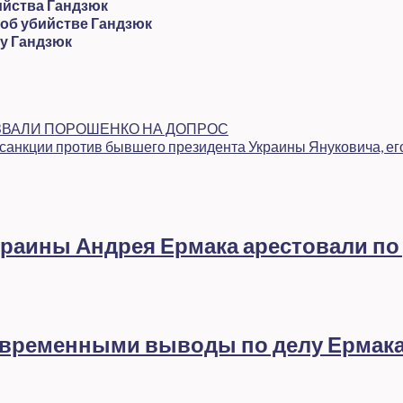
ийства Гандзюк
 об убийстве Гандзюк
у Гандзюк
ЫЗВАЛИ ПОРОШЕНКО НА ДОПРОС
санкции против бывшего президента Украины Януковича, ег
раины Андрея Ермака арестовали по
евременными выводы по делу Ермак