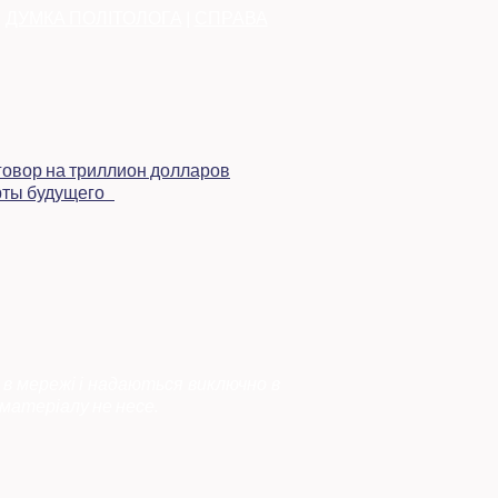
|
ДУМКА ПОЛІТОЛОГА
|
СПРАВА
 в мережі і надаються виключно в
матеріалу не несе.