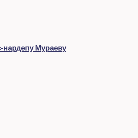
с-нардепу Мураеву