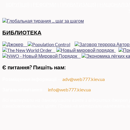
КОРУПЦІЯ
|
РЕФОРМИ
|
ПРИВАТИЗАЦІЯ
|
НАЦІОНАЛІЗ
БИБЛИОТЕКА
Є питання? Пишіть нам:
Розміщення інформації
—
adv@web777.kiev.ua
Загальні питання
—
info@web777.kiev.ua
Всі матеріали на даному сайті взяті з відкритих джерел
ознайомлювальних цілях. Права на матеріали належать їх 