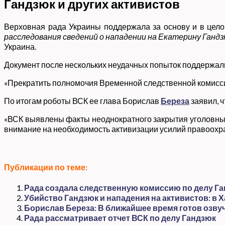
Гандзюк и других активистов
Верховная рада Украины поддержала за основу и в цел
расследования сведений о нападении на Екатерину Ганд
Украина.
Документ после нескольких неудачных попыток поддержал
«Прекратить полномочия Временной следственной комиссии.
По итогам роботы ВСК ее глава Борислав
Береза
заявил, 
«ВСК выявлены факты неоднократного закрытия уголовных
внимание на необходимость активизации усилий правоохр
Публикации по теме:
Рада создала следственную комиссию по делу Га
Убийство Гандзюк и нападения на активистов: в 
Борислав Береза: В ближайшее время готов озв
Рада рассматривает отчет ВСК по делу Гандзюк