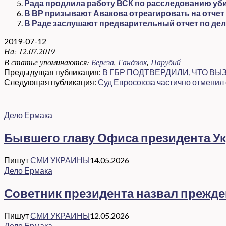
Рада продлила работу ВСК по расследованию уб
В ВР призывают Авакова отреагировать на отчет
В Раде заслушают предварительный отчет по дел
2019-07-12
На:
12.07.2019
В статье упоминаются:
Береза
,
Гандзюк
,
Парубий
Предыдущая публикация:
В ГБР ПОДТВЕРДИЛИ, ЧТО В
Следующая публикация:
Суд Евросоюза частично отменил 
Дело Ермака
Бывшего главу Офиса президента Ук
Пишут
СМИ УКРАИНЫ
14.05.2026
Дело Ермака
Советник президента назвал прежд
Пишут
СМИ УКРАИНЫ
12.05.2026
Дело Ермака