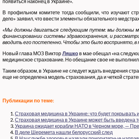
появиться наконец в Украине».
В профильном комитете тогда сообщили, что изучают ст
дело» заявил, что ввести элементы обязательного медстрах
«Мы должны двигаться следующим путем: мы должны ма
финансировании системы здравоохранения, и рассматрив
вводить его постепенно. Чтобы это было воспринято, в
Новый глава МОЗ Виктор
Ляшко
в мае обещал «на следующ
медицинское страхование. Но обещание свое не выполнил
Таким образом, в Украине не следует ждать внедрения стр
еще не определена модель страхования, да и четкой страт
Публикации по теме:
Страховая медицина в Украине: что будет покрывать и
Страховая медицина в Украине может быть введена т
Украина ожидает корабли НАТО в Черном море, — Пр
В деле Шеремета нашли белорусский след
В Нацслужбе здоровья назвали приоритетные направ