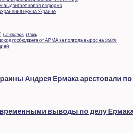
ам выдвигает новая реформа
­охранения нужна Украине
й
,
Степанов
,
Швец
 доход госбюджета от АРМА за полгода вырос на 368%
цией
раины Андрея Ермака арестовали по
евременными выводы по делу Ермак