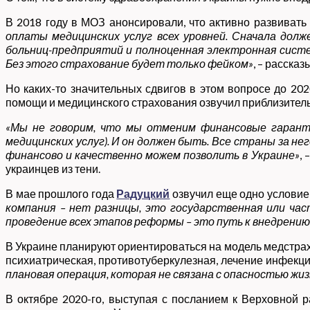
В 2018 году в МОЗ анонсировали, что активно развивать
оплаты медицинских услуг всех уровней. Сначала дол
больниц-предприятий и полноценная электронная систе
Без этого страхование будет только фейком»
, – расска
Но каких-то значительных сдвигов в этом вопросе до 20
помощи и медицинского страхования озвучил приблизительн
«Мы не говорим, что мы отменим финансовые гарантии
медицинских услуг). И он должен быть. Все страны за н
финансово и качественно можем позволить в Украине»
,
украинцев из тени.
В мае прошлого года
Радуцкий
озвучил еще одно условие
компания – нет разницы, это государственная или час
проведение всех этапов реформы – это путь к внедрени
В Украине планируют ориентироваться на модель медстрах
психиатрическая, противотуберкулезная, лечение инфекций,
плановая операция, которая не связана с опасностью жи
В октябре 2020-го, выступая с посланием к Верховной 