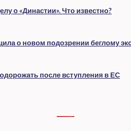
лу о «Династии». Что известно?
бщила о новом подозрении беглому эк
подорожать после вступления в ЕС