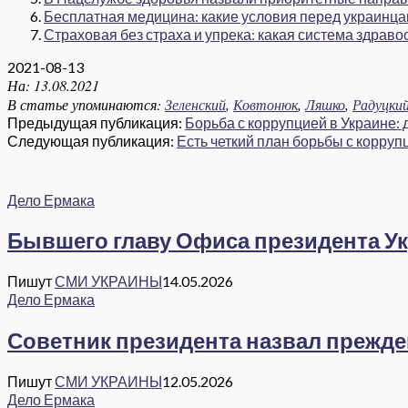
Бесплатная медицина: какие условия перед украинц
Страховая без страха и упрека: какая система здраво
2021-08-13
На:
13.08.2021
В статье упоминаются:
Зеленский
,
Ковтонюк
,
Ляшко
,
Радуцки
Предыдущая публикация:
Борьба с коррупцией в Украине:
Следующая публикация:
Есть четкий план борьбы с корруп
Дело Ермака
Бывшего главу Офиса президента Ук
Пишут
СМИ УКРАИНЫ
14.05.2026
Дело Ермака
Советник президента назвал прежд
Пишут
СМИ УКРАИНЫ
12.05.2026
Дело Ермака