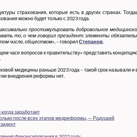
руктуры страхования, которые есть в других странах. То
ования можно будет только с 2023 года.
ксимально простимулировать добровольное медицинское
ать то, о чем говорил президент: элементы обязательн
 том числе, обществом»
, – говорил
Степанов
.
ем часе вопросов к правительству» представить концепцию
.
аховой медицины раньше 2023 года – такой срок называли и
егии внедрения реформы нет.
 когда заработает
олько после всех этапов медреформы, — Радуцкий
езидент
ления финансирования в 2022 году