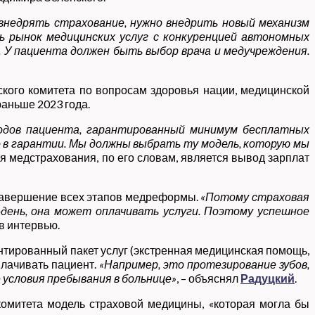
 внедрять страхование, нужно внедрить новый механизм
ь рынок медицинских услуг с конкуренцией автономных
 У пациента должен быть выбор врача и медучреждения.
ского комитета по вопросам здоровья нации, медицинской
раньше 2023 года.
сходов пациента, гарантированный минимум бесплатных
ло в гарантии. Мы должны выбрать ту модель, которую мы
 медстрахования, по его словам, является вывод зарплат
 завершение всех этапов медреформы.
«Потому страховая
-день, она может оплачивать услуги. Поэтому успешное
 в интервью.
нтированный пакет услуг (экстренная медицинская помощь,
оплачивать пациент.
«Например, это протезирование зубов,
 условия пребывания в больнице»
, – объяснял
Радуцкий
.
комитета модель страховой медицины, «которая могла бы