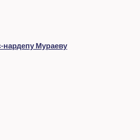
с-нардепу Мураеву