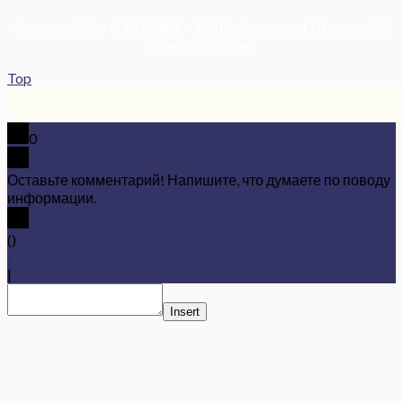
Copyright 2026 ©
DOSSIER — Political persons of Ukrain
e
| Всі
права захищені
Top
0
Оставьте комментарий! Напишите, что думаете по поводу
информации.
x
(
)
x
|
Ответить
Insert