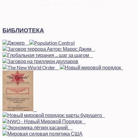
ПРЕМ’ЄЕРІАДА
|
ДУМКА ПОЛІТОЛОГА
|
СПРАВА ЧЕСТІ
|
ФЕМІДА
|
ВИБОРЫ
|
ДОСЬЄ
БИБЛИОТЕКА