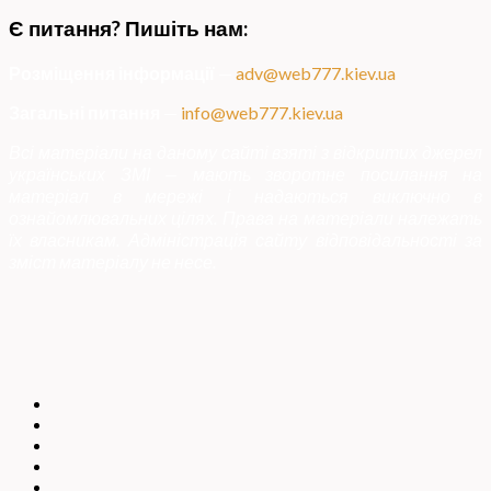
Є питання? Пишіть нам:
Розміщення інформації
—
adv@web777.kiev.ua
Загальні питання
—
info@web777.kiev.ua
Всі матеріали на даному сайті взяті з відкритих джерел
українських ЗМІ — мають зворотне посилання на
матеріал в мережі і надаються виключно в
ознайомлювальних цілях. Права на матеріали належать
їх власникам. Адміністрація сайту відповідальності за
зміст матеріалу не несе.