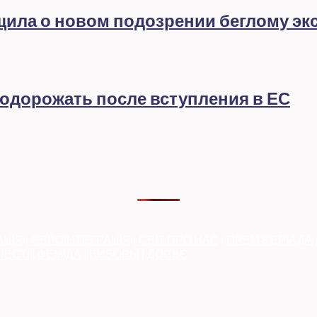
бщила о новом подозрении беглому эк
подорожать после вступления в ЕС
АЦІЯ
|
ЄВРОІНТЕГРАЦІЯ
|
СВІТ ПРО НАС
|
ПРЕМ’ЄЕРІАДА
ЧЕСТІ
|
ФЕМІДА
|
ВИБОРЫ
|
ДОСЬЄ