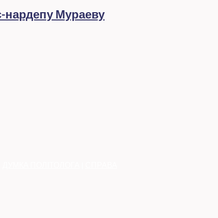
с-нардепу Мураеву
|
ДУМКА ПОЛІТОЛОГА
|
СПРАВА