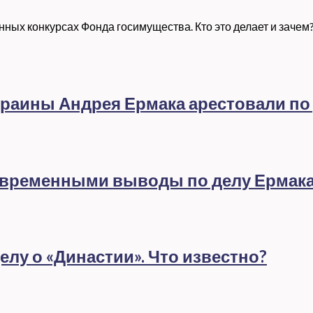
ных конкурсах Фонда госимущества. Кто это делает и зачем
раины Андрея Ермака арестовали по
евременными выводы по делу Ермак
лу о «Династии». Что известно?