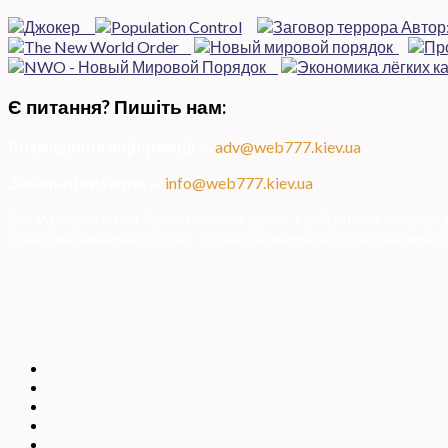
Є питання? Пишіть нам:
Розміщення інформації
—
adv@web777.kiev.ua
Загальні питання
—
info@web777.kiev.ua
Всі матеріали на даному сайті взяті з відкритих джерел
ознайомлювальних цілях. Права на матеріали належать їх 