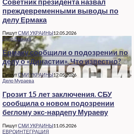
Советник президента назвал
преждевременными выводы по
делу Ермака
Пишут
СМИ УКРАИНЫ
12.05.2026
Дело Ермака
Ермаку сообщили о подозрении по
делу о «Династии». Что известно?
Пишут
СМИ УКРАИНЫ
12.05.2026
Дело Мураева
Грозит 15 лет заключения. СБУ
сообщила о новом подозрении
беглому экс-нардепу Мураеву
Пишут
СМИ УКРАИНЫ
11.05.2026
ЕВРОИНТЕГРАЦИЯ