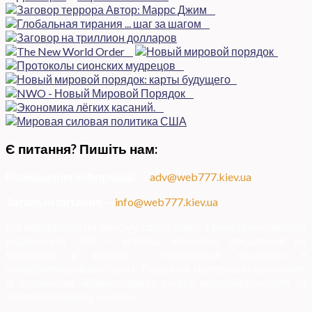
Є питання? Пишіть нам:
Розміщення інформації
—
adv@web777.kiev.ua
Загальні питання
—
info@web777.kiev.ua
Всі матеріали на даному сайті взяті з відкритих джерел
українських ЗМІ — мають зворотне посилання на
матеріал в мережі і надаються виключно в
ознайомлювальних цілях. Права на матеріали належать
їх власникам. Адміністрація сайту відповідальності за
зміст матеріалу не несе.