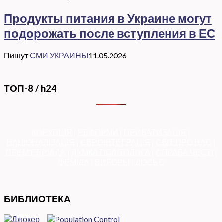
Продукты питания в Украине могут
подорожать после вступления в ЕС
Пишут
СМИ УКРАИНЫ
11.05.2026
ТОП-8 / h24
КОРУПЦІЯ
|
РЕФОРМИ
|
ПРИВАТИЗАЦІЯ
|
НАЦІОНАЛІЗАЦІЯ
|
ЄВРОІНТЕГРАЦІЯ
|
СВІТ ПРО НАС
|
ПРЕМ’ЄЕРІАДА
|
ДУМКА ПОЛІТОЛОГА
|
СПРАВА ЧЕСТІ
|
ФЕМІДА
|
ВИБОРЫ
|
ДОСЬЄ
БИБЛИОТЕКА